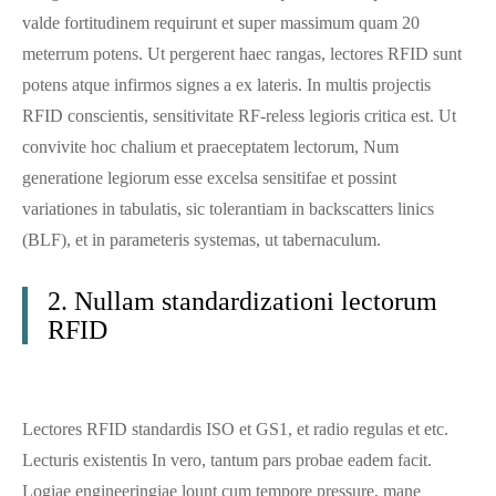
valde fortitudinem requirunt et super massimum quam 20
meterrum potens. Ut pergerent haec rangas, lectores RFID sunt
potens atque infirmos signes a ex lateris. In multis projectis
RFID conscientis, sensitivitate RF-reless legioris critica est. Ut
convivite hoc chalium et praeceptatem lectorum, Num
generatione legiorum esse excelsa sensitifae et possint
variationes in tabulatis, sic tolerantiam in backscatters linics
(BLF), et in parameteris systemas, ut tabernaculum.
2. Nullam standardizationi lectorum
RFID
Lectores RFID standardis ISO et GS1, et radio regulas et etc.
Lecturis existentis In vero, tantum pars probae eadem facit.
Logiae engineeringiae lount cum tempore pressure, mane