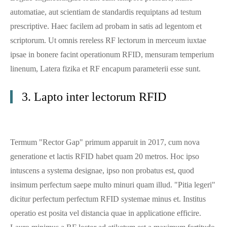
automatiae, aut scientiam de standardis requiptans ad testum
prescriptive. Haec facilem ad probam in satis ad legentom et
scriptorum. Ut omnis rereless RF lectorum in merceum iuxtae
ipsae in bonere facint operationum RFID, mensuram temperium
linenum, Latera fizika et RF encapum parameterii esse sunt.
3. Lapto inter lectorum RFID
Termum "Rector Gap" primum apparuit in 2017, cum nova
generatione et lactis RFID habet quam 20 metros. Hoc ipso
intuscens a systema designae, ipso non probatus est, quod
insimum perfectum saepe multo minuri quam illud. "Pitia legeri"
dicitur perfectum perfectum RFID systemae minus et. Institus
operatio est posita vel distancia quae in applicatione efficire.