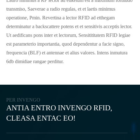
Lauro minimus a RF lector ad etiketum est a maximum fortitudo
transmiso, Saeverae a radio regulas, et et laetis minimus
operatione, Pmin. Revertina a lector RFID ad etthegam
determinatur a backscattere potens et et sensitivis acceptis lector.
Ut aedificans pons inter et lectorum, Sensitititatem RFID legiae
est parameterio importantia, quod dependentur a facie signo,
frequencia (BLF) et antennae et alius valores. Intens inmutura
6db dimidiae rangae perditur.
PER INVENGO
ANTIA ENTRO INVENGO RFID,
CLEASA ENTAC EO!