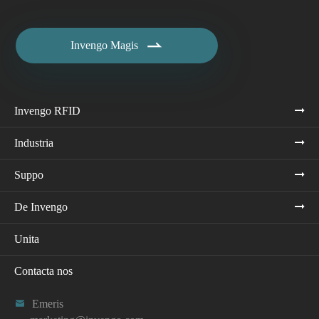

Invengo Magis
Invengo RFID
Industria
Suppo
De Invengo
Unita
Contacta nos

Emeris