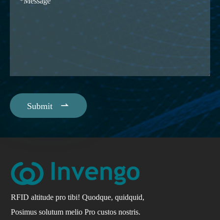

Submit
RFID altitude pro tibi! Quodque, quidquid,
Posimus solutum melio Pro custos nostris.