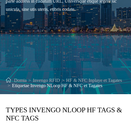
parte address in codatum URL, Universque etique legere sic
unicula, sine utis uteris, etibris codate.
Domia
Invengo RFID
HF & NFC Inplaye et Tagates
Etiquetae Invengo NLoop HF & NFC et Tagates
TYPES INVENGO NLOOP HF TAGS &
NFC TAGS