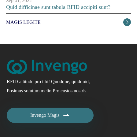
Sep 01, 2022
Quid difficinae sunt tabula RFID accipiti sunt?
MAGIS LEGITE

RFID altitude pro tibi! Quodque, quidquid,
Posimus solutum melio Pro custos nostris.

Invengo Magis