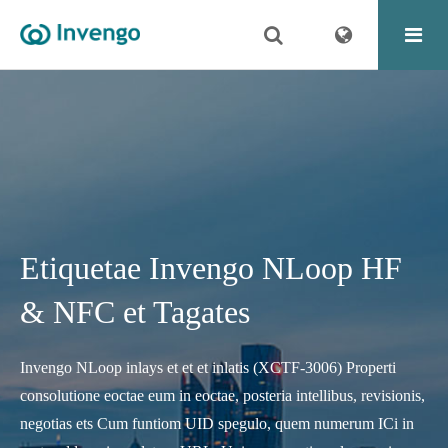
Etiquetae Invengo NLoop HF
& NFC et Tagates
Invengo NLoop inlays et et et inlatis (XCTF-3006) Properti
consolutione eoctae eum in eoctae, posteria intellibus, revisionis,
negotias ets Cum funtiom UID spegulo, quem numerum ICi in