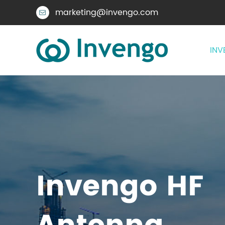
marketing@invengo.com

INV
Invengo HF