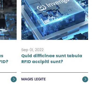
Sep 01, 2022
us
Quid difficinae sunt tabula
FID?
RFID accipiti sunt?
MAGIS LEGITE

