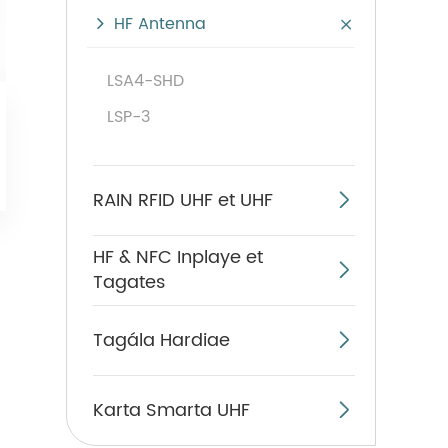
HF Antenna

LSA4-SHD
LSP-3
RAIN RFID UHF et UHF

HF & NFC Inplaye et

Tagates
Tagála Hardiae

Karta Smarta UHF
