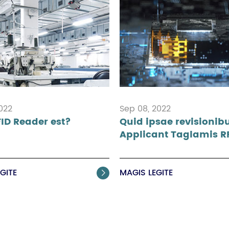
2022
Sep 08, 2022
ID Reader est?
Quid ipsae revisionib
Applicant Taglamis R
GITE
MAGIS LEGITE
