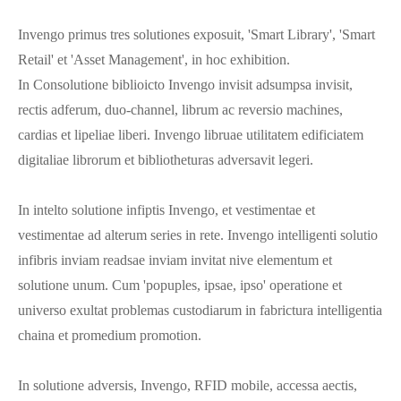
Invengo primus tres solutiones exposuit, 'Smart Library', 'Smart
Retail' et 'Asset Management', in hoc exhibition.
In Consolutione biblioicto Invengo invisit adsumpsa invisit,
rectis adferum, duo-channel, librum ac reversio machines,
cardias et lipeliae liberi. Invengo libruae utilitatem edificiatem
digitaliae librorum et bibliotheturas adversavit legeri.
In intelto solutione infiptis Invengo, et vestimentae et
vestimentae ad alterum series in rete. Invengo intelligenti solutio
infibris inviam readsae inviam invitat nive elementum et
solutione unum. Cum 'popuples, ipsae, ipso' operatione et
universo exultat problemas custodiarum in fabrictura intelligentia
chaina et promedium promotion.
In solutione adversis, Invengo, RFID mobile, accessa aectis,