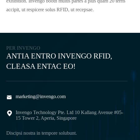
exhibition. Invengo booth multis partes a plus quam 20 terris
accipit, ut respicere solus RFID, ut recepsae.
PER INVENGO
ANTIA ENTRO INVENGO RFID,
CLEASA ENTAC EO!
marketing@invengo.com

Invengo Technology Pte. Ltd 10 Kallang Avenue #05-

15 Tower 2, Aperia, Singapore
Discipsi nostra in tempore solubunt.