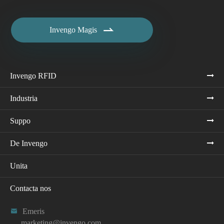

Invengo Magis
Invengo RFID
Industria
Suppo
De Invengo
Unita
Contacta nos

Emeris
marketing@invengo.com