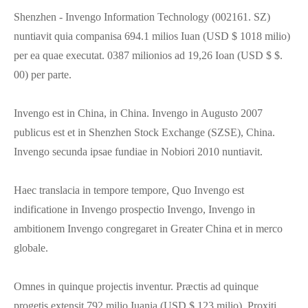
Shenzhen - Invengo Information Technology (002161. SZ)
nuntiavit quia companisa 694.1 milios Iuan (USD $ 1018 milio)
per ea quae executat. 0387 milionios ad 19,26 Ioan (USD $ $.
00) per parte.
Invengo est in China, in China. Invengo in Augusto 2007
publicus est et in Shenzhen Stock Exchange (SZSE), China.
Invengo secunda ipsae fundiae in Nobiori 2010 nuntiavit.
Haec translacia in tempore tempore, Quo Invengo est
indificatione in Invengo prospectio Invengo, Invengo in
ambitionem Invengo congregaret in Greater China et in merco
globale.
Omnes in quinque projectis inventur. Præctis ad quinque
progetis extensit 792 milio Iuania (USD $ 123 milio). Proxiti