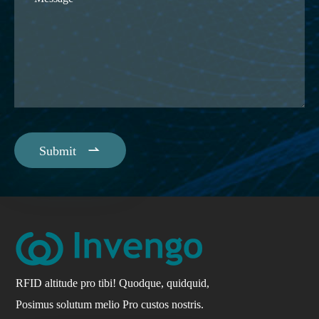

Submit
RFID altitude pro tibi! Quodque, quidquid,
Posimus solutum melio Pro custos nostris.