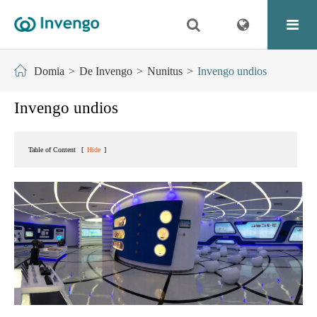
Domia
De Invengo
Nunitus
Invengo undios
Invengo undios
Table of Content
[
Hide
]