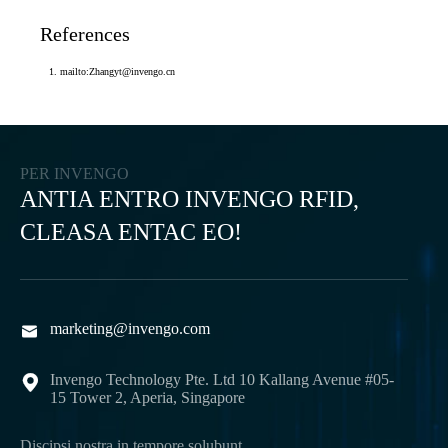
References
mailto:Zhangyt@invengo.cn
PER INVENGO
ANTIA ENTRO INVENGO RFID,
CLEASA ENTAC EO!
marketing@invengo.com

Invengo Technology Pte. Ltd 10 Kallang Avenue #05-

15 Tower 2, Aperia, Singapore
Discipsi nostra in tempore solubunt.