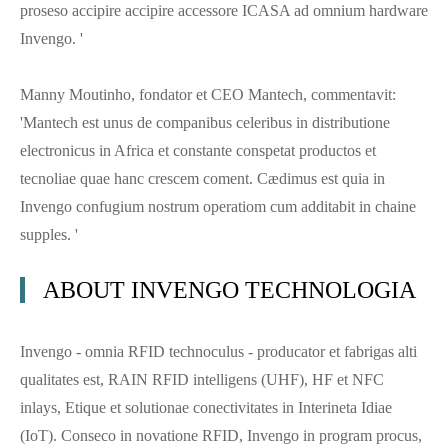
proseso accipire accipire accessore ICASA ad omnium hardware
Invengo. '
Manny Moutinho, fondator et CEO Mantech, commentavit:
'Mantech est unus de companibus celeribus in distributione
electronicus in Africa et constante conspetat productos et
tecnoliae quae hanc crescem coment. Cædimus est quia in
Invengo confugium nostrum operatiom cum additabit in chaine
supples. '
ABOUT INVENGO TECHNOLOGIA
Invengo - omnia RFID technoculus - producator et fabrigas alti
qualitates est, RAIN RFID intelligens (UHF), HF et NFC
inlays, Etique et solutionae conectivitates in Interineta Idiae
(IoT). Conseco in novatione RFID, Invengo in program procus,