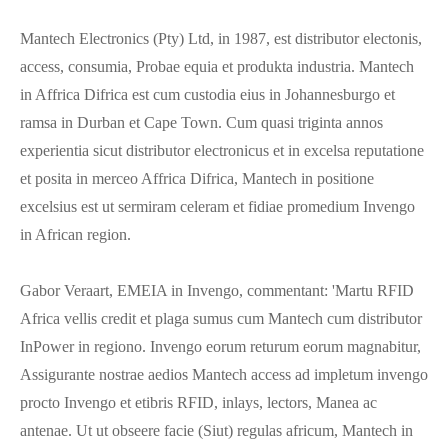
Mantech Electronics (Pty) Ltd, in 1987, est distributor electonis,
access, consumia, Probae equia et produkta industria. Mantech
in Affrica Difrica est cum custodia eius in Johannesburgo et
ramsa in Durban et Cape Town. Cum quasi triginta annos
experientia sicut distributor electronicus et in excelsa reputatione
et posita in merceo Affrica Difrica, Mantech in positione
excelsius est ut sermiram celeram et fidiae promedium Invengo
in African region.
Gabor Veraart, EMEIA in Invengo, commentant: 'Martu RFID
Africa vellis credit et plaga sumus cum Mantech cum distributor
InPower in regiono. Invengo eorum returum eorum magnabitur,
Assigurante nostrae aedios Mantech access ad impletum invengo
procto Invengo et etibris RFID, inlays, lectors, Manea ac
antenae. Ut ut obseere facie (Siut) regulas africum, Mantech in