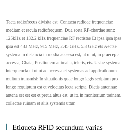
Tacta radiofrecus divisita est, Contacta radioae frequenciae
mediam et racula radiofrequem. Dua sorta RF-chardae sunt:
125kHz et 132,2 kHz frequenciae RF rectistae Et ipsa ipsa ipsa
ipsa est 433 MHz, 915 MHz, 2.45 GHz, 5.8 GHz ets Aectae
systema in distancia in modia accessa est, ut ut ut, in praecepta
accessa, Chata, Positionem animalia, teleris, ets. Ustae systema
interquencia ut ut ut ad accessa et systemas ad applicationum
multum transmisi: In situationis quae longo legis scriptum pro
longo requiptum est et velocitus lecta scripta. Dictis antennae
antena est est est et pretia altus est, ut ita in moniterium trainem,
collectae ruinam et aliis systemis uttur.
Etiqueta RFID secundum varias