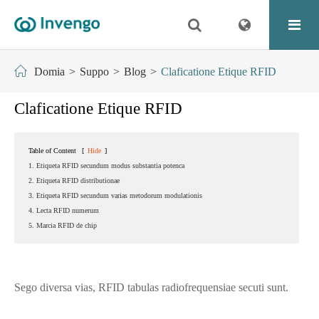
Domia
Suppo
Blog
Claficatione Etique RFID
Claficatione Etique RFID
Table of Content
[
Hide
]
1. Etiqueta RFID secundum modus substantia potenca
2. Etiqueta RFID distributionae
3. Etiqueta RFID secundum varias metodorum modulationis
4. Lecta RFID numerum
5. Marcia RFID de chip
Sego diversa vias, RFID tabulas radiofrequensiae secuti sunt.