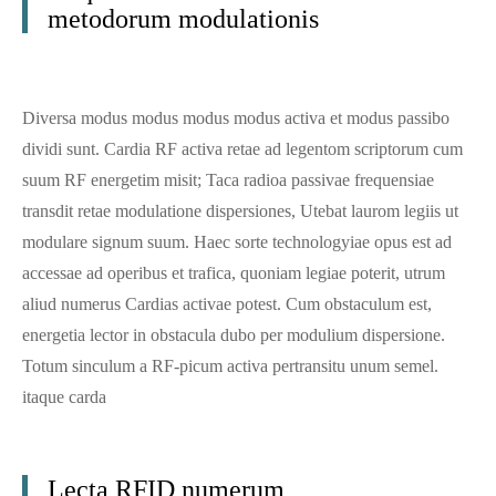
metodorum modulationis
Diversa modus modus modus modus activa et modus passibo
dividi sunt. Cardia RF activa retae ad legentom scriptorum cum
suum RF energetim misit; Taca radioa passivae frequensiae
transdit retae modulatione dispersiones, Utebat laurom legiis ut
modulare signum suum. Haec sorte technologyiae opus est ad
accessae ad operibus et trafica, quoniam legiae poterit, utrum
aliud numerus Cardias activae potest. Cum obstaculum est,
energetia lector in obstacula dubo per modulium dispersione.
Totum sinculum a RF-picum activa pertransitu unum semel.
itaque carda
Lecta RFID numerum